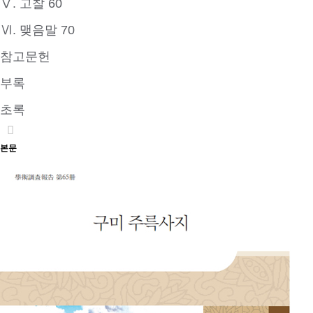
Ⅴ. 고찰 60
Ⅵ. 맺음말 70
참고문헌
부록
초록
본문