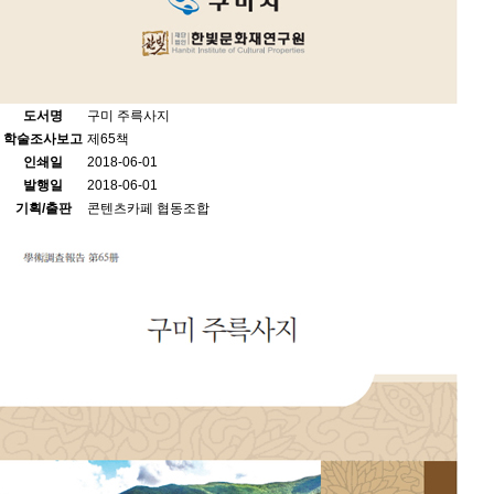
도서명
구미 주륵사지
학술조사보고
제65책
인쇄일
2018-06-01
발행일
2018-06-01
기획/출판
콘텐츠카페 협동조합