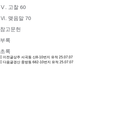
Ⅴ. 고찰 60
Ⅵ. 맺음말 70
참고문헌
부록
초록
이전글
상주 서곡동 산8-10번지 유적
25.07.07
다음글
경산 중방동 682-10번지 유적
25.07.07