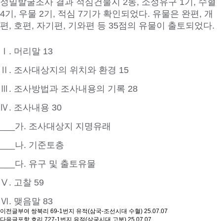
정밀발굴조사 결과 적심건물지 2동, 소성유구 1기, 수혈
4기, 우물 2기, 적심 7기가 확인되었다. 유물은 완편, 개
편, 호편, 자기편, 기와편 등 35점의 유물이 출토되었다.
Ⅰ. 머리말 13
Ⅱ. 조사대상지의 위치와 환경 15
Ⅲ. 조사방법과 조사내용의 기록 28
Ⅳ. 조사내용 30
___가. 조사대상지 지명유래
___나. 기준토층
___다. 유구 및 출토유물
Ⅴ. 고찰 59
Ⅵ. 맺음말 83
이전글
부여 쌍북리 69-1번지 유적(삼국-조선시대 수혈)
25.07.07
다음글
포항 호리 727-1번지 유적(삼국시대 고분)
25.07.07