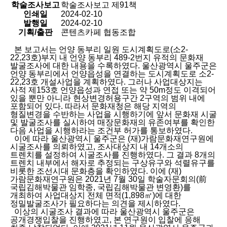
학술조사보고
학술조사보고 제91책
인쇄일
2024-02-10
발행일
2024-02-10
기획/출판
콘텐츠카페 협동조합
본 보고서는 언양 동부리 일원 도시계획도로(소2-
22,23호)부지 내 언양 동부리 489-2번지 유적의 문화재
발굴조사에 대한 내용을 수록하였다. 울산광역시 울주군은
언양 동부리에서 언양읍성을 연결하는 도시계획도로 소2-
22,23호 개설사업을 계획하였다. 그러나 사업대상지는
사적 제153호 언양읍성과 연접 또는 약 50m정도 이격되어
있을 뿐만 아니라 현상변경허용구간 2구역의 범위 내에
포함되어 있다. 따라서 문화재청은 해당 지역의
형질변경을 수반하는 사업을 시행하기에 앞서 문화재 시굴
및 발굴조사를 실시하여 매장문화재의 유존여부를 확인한
다음 사업을 시행하라는 조건부 허가를 통보하였다.
이에 따라 울산광역시 울주군은 (재)가람문화재연구원에
시굴조사를 의뢰하였고, 조사대상지 내 14개소의
트렌치를 설정하여 시굴조사를 진행하였다. 그 결과 8개의
트렌치 내부에서 해자로 추정되는 구상유구와 석렬유구를
비롯한 조선시대 문화층을 확인하였다. 이에 (재)
가람문화재연구원은 2021년 7월 30일 학술자문회의(前
국립김해박물관 임학종, 국립김해박물관 변영환)를
개최하여 사업대상지 전체 면적(1,898㎡)에 대한
정밀발굴조사가 필요하다는 의견을 제시하였다.
이상의 시굴조사 결과에 따라 울산광역시 울주군은
공개경쟁입찰을 진행하였고, 본 연구원이 입찰에 응해