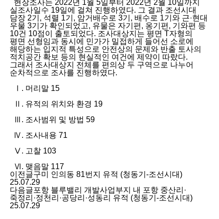
현장조사는 2022년 1월 5일부터 2022년 2월 10일까지
실조사일수 19일에 걸쳐 진행하였다. 그 결과 조선시대
담장 2기, 석렬 1기, 암거배수로 3기, 배수로 1기와 근·현대
우물 3기가 확인되었고, 유물은 자기편, 옹기편, 기와편 등
10건 10점이 출토되었다. 조사대상지는 평면 T자형의
평면 선형임과 동시에 민가가 밀접하게 들어선 소로에
해당하는 입지적 특성으로 안전상의 문제와 반출 토사의
적치공간 확보 등의 현실적인 여건에 제약이 따랐다.
그래서 조사대상지 전체를 편의상 두 구역으로 나누어
순차적으로 조사를 진행하였다.
Ⅰ. 머리말 15
Ⅱ. 유적의 위치와 환경 19
Ⅲ. 조사범위 및 방법 59
Ⅳ. 조사내용 71
Ⅴ. 고찰 103
Ⅵ. 맺음말 117
이전글
구미 인의동 81번지 유적 (청동기-조선시대)
25.07.29
다음글
포항 블루밸리 개발사업부지 내 포항 중산리·
죽정리·정천리·공당리·성동리 유적 (청동기-조선시대)
25.07.29