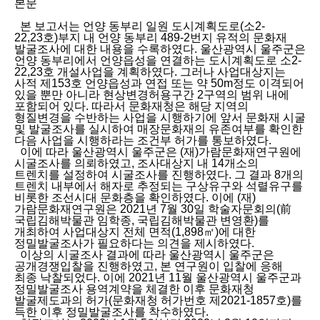
본문
본 보고서는 언양 동부리 일원 도시계획도로(소2-
22,23호)부지 내 언양 동부리 489-2번지 유적의 문화재
발굴조사에 대한 내용을 수록하였다. 울산광역시 울주군은
언양 동부리에서 언양읍성을 연결하는 도시계획도로 소2-
22,23호 개설사업을 계획하였다. 그러나 사업대상지는
사적 제153호 언양읍성과 연접 또는 약 50m정도 이격되어
있을 뿐만 아니라 현상변경허용구간 2구역의 범위 내에
포함되어 있다. 따라서 문화재청은 해당 지역의
형질변경을 수반하는 사업을 시행하기에 앞서 문화재 시굴
및 발굴조사를 실시하여 매장문화재의 유존여부를 확인한
다음 사업을 시행하라는 조건부 허가를 통보하였다.
이에 따라 울산광역시 울주군은 (재)가람문화재연구원에
시굴조사를 의뢰하였고, 조사대상지 내 14개소의
트렌치를 설정하여 시굴조사를 진행하였다. 그 결과 8개의
트렌치 내부에서 해자로 추정되는 구상유구와 석렬유구를
비롯한 조선시대 문화층을 확인하였다. 이에 (재)
가람문화재연구원은 2021년 7월 30일 학술자문회의(前
국립김해박물관 임학종, 국립김해박물관 변영환)를
개최하여 사업대상지 전체 면적(1,898㎡)에 대한
정밀발굴조사가 필요하다는 의견을 제시하였다.
이상의 시굴조사 결과에 따라 울산광역시 울주군은
공개경쟁입찰을 진행하였고, 본 연구원이 입찰에 응해
최종 낙찰되었다. 이에 2021년 11월 울산광역시 울주군과
정밀발굴조사 용역계약을 체결한 이후 문화재청
발굴제도과의 허가(문화재청 허가번호 제2021-1857호)를
득한 이후 정밀발굴조사를 착수하였다.