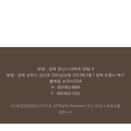
본원 : 경북 경산시 대학로 10길 9
분원 : 경북 상주시 상산로 234 (남성동 115-39) 2층 / 경북 포항시 북구
흥해읍 성곡리1519
H : 053-851-8954
F : 053-812-7161
© (재)한빛문화유산연구원. All Rights Reserved. 무단 전재나 재배포를
금합니다.