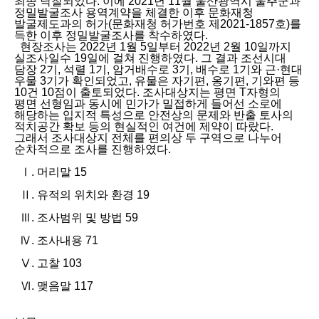
최종 낙찰되었다. 이에 2021년 11월 울산광역시 울주군과
정밀발굴조사 용역계약을 체결한 이후 문화재청
발굴제도과의 허가(문화재청 허가번호 제2021-1857호)를
득한 이후 정밀발굴조사를 착수하였다.
현장조사는 2022년 1월 5일부터 2022년 2월 10일까지
실조사일수 19일에 걸쳐 진행하였다. 그 결과 조선시대
담장 2기, 석렬 1기, 암거배수로 3기, 배수로 1기와 근·현대
우물 3기가 확인되었고, 유물은 자기편, 옹기편, 기와편 등
10건 10점이 출토되었다. 조사대상지는 평면 T자형의
평면 선형임과 동시에 민가가 밀접하게 들어선 소로에
해당하는 입지적 특성으로 안전상의 문제와 반출 토사의
적치공간 확보 등의 현실적인 여건에 제약이 따랐다.
그래서 조사대상지 전체를 편의상 두 구역으로 나누어
순차적으로 조사를 진행하였다.
Ⅰ. 머리말 15
Ⅱ. 유적의 위치와 환경 19
Ⅲ. 조사범위 및 방법 59
Ⅳ. 조사내용 71
Ⅴ. 고찰 103
Ⅵ. 맺음말 117