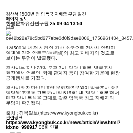
경산서 1500년 전 압독국 지배층 무덤 발견
페이지 정보
한빛문화유산연구원
25-09-04 13:50
본문
1천500여 년 전 신라의 지방 소국으로 경산시 압량면
일대에 있던 압독국(押督國)의 최고 지배자의 것으로
보이는 무덤이 발굴됐다.
경산시는 지난 23일 오후 3시 ‘임당 1호분’ 발굴조사
현장에서 언론인, 학계 관계자 등이 참여한 가운데 현장
공개행사를 가졌다.
경산시와 재단법인 한빛문화재연구원이 발굴조사 중인
임당동‘조영동 고분군(사적 516호) 내 ’임당 1호분‘에서
매장 당시 복식을 그대로 갖춘 압독국 최고 지배자의
무덤이 확인됐다.
출처 : 경북일보(
https://www.kyongbuk.co.kr)
관련링크
https://www.kyongbuk.co.kr/news/articleView.html?
96회 연결
idxno=996917