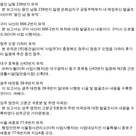
용인 남동 239번지 유적
본 보고서는 용인 남동 239번지 일원 은화삼지구 공동주택부지 내 매장유산 발굴조
사(이하 ‘용인 남 동 유적’..
구미 낙산리 666-2번지 유적
본 보고서는 구미 낙산리 666-2번지 유적에 대한 발굴조사 내용이다. 구미시 도로철
도과(이하 사업 시행자)는..
청주 오창 가좌리 유적
본 유적은 (주)원건설(이하 '사업주')이 충청북도 청주시 청원구 오창읍 가좌리.후기
리 일원에 추진 중인 청주..
대구 효목동 산43번지 유적
㈜하누월(이하 사업시행자)은 대구광역시 동구 효목동 산43번지 일원에 제2종 근린
생활시설(일반음식점) 신축(대..
광주 태전동 39-9번지 유적
이 보고서는 광주 태전동 39-9번지 일대에 시행된 시굴 및 발굴조사 내용을 수록한
것이다. ㈜베스..
성주 명천리 고분군 -6호분 및 주변 석곽묘-
본 보고서는 성주 명천리 고분군 6호분과 주변 석곽묘에 대한 발굴조사의 내용을 수
록하였다.성주군은 가야문화권 ..
서울 세종로 77-6번지 유적
행정안전부 서울청사관리소(이하 사업시행자)는 사업대상지인 서울특별시 종로구
세종로 77-6번지에 지상4층 규모..