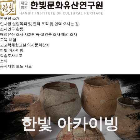
연구원 소개
인사말
설립목적 및 연혁
조직 및 인력
오시는 길
조사연구 활동
매장유산 조사
사회민속-고건축 조사
해외 조사
교육·체험
고고학체험교실
역사문화강좌
한빛 아카이빙
학술조사보고
소식
공지사항
보도 자료
한빛 아카이빙