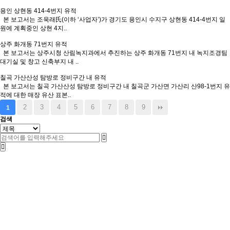
용인 상현동 414-4번지 유적
본 보고서는 조욱래氏(이하 ‘사업자’)가 경기도 용인시 수지구 상현동 414-4번지 일
원에 계획중인 상현 4지..
상주 화개동 71번지 유적
본 보고서는 상주시청 산림녹지과에서 추진하는 상주 화개동 71번지 내 녹지조경팀
대기실 및 창고 신축부지 내 ..
칠곡 가산산성 탐방로 정비구간 내 유적
본 보고서는 칠곡 가산산성 탐방로 정비구간 내 칠곡군 가산면 가산리 산98-1번지 유
적에 대한 매장 유산 표본..
2
3
4
5
6
7
8
9
1
검색