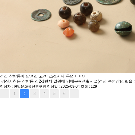
경산 상방동에 남겨진 고려~조선시대 무덤 이야기
경산시청은 상방동 산2-1번지 일원에 남매근린생활시설(경산 수영장)건립을 
작성자 : 한빛문화유산연구원
작성일 : 2025-09-04
조회 : 129
1
3
4
5
6
2