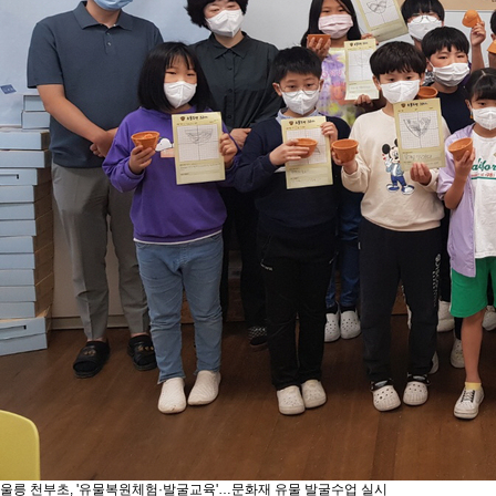
울릉 천부초, '유물복원체험·발굴교육'…문화재 유물 발굴수업 실시