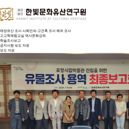
소식
소식
연구원 소개
조사연구 활동
교육·체험
한빛 아카이빙
소식
보도 자료
인사말
설립목적 및 연혁
조직 및 인력
오시는 길
매장유산 조사
사회민속-고건축 조사
해외 조사
고고학체험교실
역사문화강좌
학술조사보고
공지사항
보도 자료
보도 자료