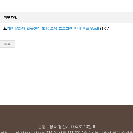
첨부파일
매장문화재-발굴현장-활용-교육-프로그램-안내-팜플릿.pdf
(4.0M)
목록
본원 : 경북 경산시 대학로 10길 9
분원 : 경북 상주시 상산로 234 (남성동 115-39) 2층 / 경북 포항시 북구 흥해읍